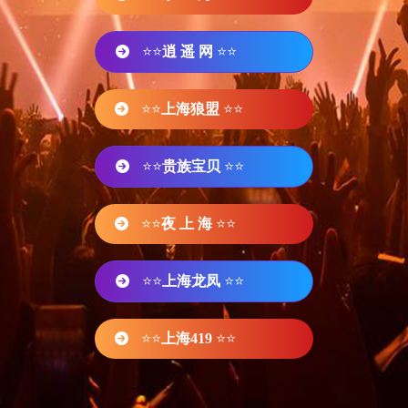
⭐⭐
逍 遥 网
⭐⭐
⭐⭐
上海狼盟
⭐⭐
⭐⭐
贵族宝贝
⭐⭐
⭐⭐
夜 上 海
⭐⭐
⭐⭐
上海龙凤
⭐⭐
⭐⭐
上海419
⭐⭐