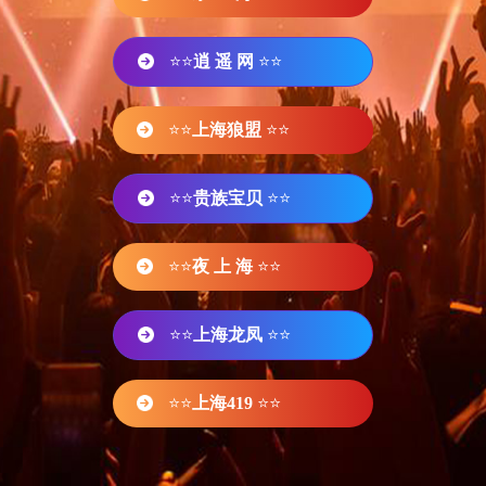
⭐⭐
逍 遥 网
⭐⭐
⭐⭐
上海狼盟
⭐⭐
⭐⭐
贵族宝贝
⭐⭐
⭐⭐
夜 上 海
⭐⭐
⭐⭐
上海龙凤
⭐⭐
⭐⭐
上海419
⭐⭐