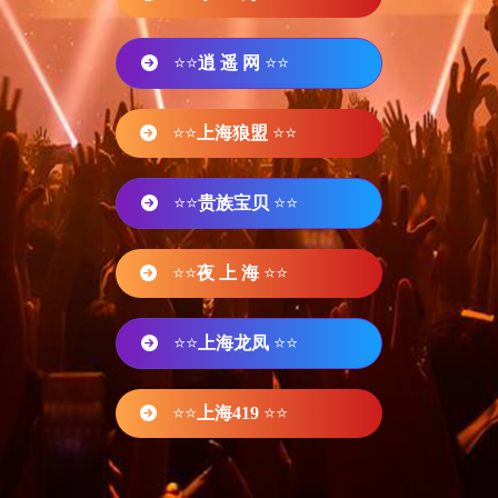
⭐⭐
逍 遥 网
⭐⭐
⭐⭐
上海狼盟
⭐⭐
⭐⭐
贵族宝贝
⭐⭐
⭐⭐
夜 上 海
⭐⭐
⭐⭐
上海龙凤
⭐⭐
⭐⭐
上海419
⭐⭐