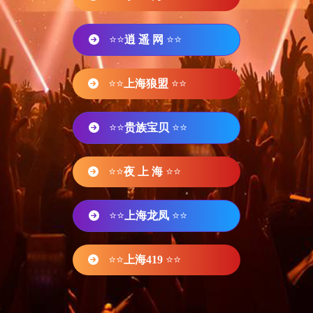
⭐⭐
逍 遥 网
⭐⭐
⭐⭐
上海狼盟
⭐⭐
⭐⭐
贵族宝贝
⭐⭐
⭐⭐
夜 上 海
⭐⭐
⭐⭐
上海龙凤
⭐⭐
⭐⭐
上海419
⭐⭐