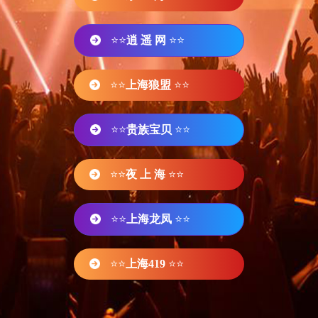
⭐⭐
逍 遥 网
⭐⭐
⭐⭐
上海狼盟
⭐⭐
⭐⭐
贵族宝贝
⭐⭐
⭐⭐
夜 上 海
⭐⭐
⭐⭐
上海龙凤
⭐⭐
⭐⭐
上海419
⭐⭐