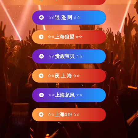
⭐⭐
逍 遥 网
⭐⭐
⭐⭐
上海狼盟
⭐⭐
⭐⭐
贵族宝贝
⭐⭐
⭐⭐
夜 上 海
⭐⭐
⭐⭐
上海龙凤
⭐⭐
⭐⭐
上海419
⭐⭐