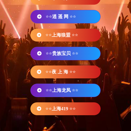
⭐⭐
逍 遥 网
⭐⭐
⭐⭐
上海狼盟
⭐⭐
⭐⭐
贵族宝贝
⭐⭐
⭐⭐
夜 上 海
⭐⭐
⭐⭐
上海龙凤
⭐⭐
⭐⭐
上海419
⭐⭐