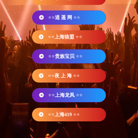
⭐⭐
逍 遥 网
⭐⭐
⭐⭐
上海狼盟
⭐⭐
⭐⭐
贵族宝贝
⭐⭐
⭐⭐
夜 上 海
⭐⭐
⭐⭐
上海龙凤
⭐⭐
⭐⭐
上海419
⭐⭐