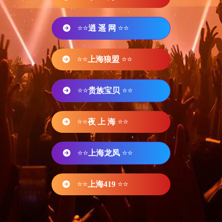
⭐⭐
逍 遥 网
⭐⭐
⭐⭐
上海狼盟
⭐⭐
⭐⭐
贵族宝贝
⭐⭐
⭐⭐
夜 上 海
⭐⭐
⭐⭐
上海龙凤
⭐⭐
⭐⭐
上海419
⭐⭐