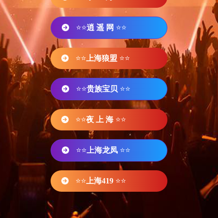
⭐⭐
逍 遥 网
⭐⭐
⭐⭐
上海狼盟
⭐⭐
⭐⭐
贵族宝贝
⭐⭐
⭐⭐
夜 上 海
⭐⭐
⭐⭐
上海龙凤
⭐⭐
⭐⭐
上海419
⭐⭐