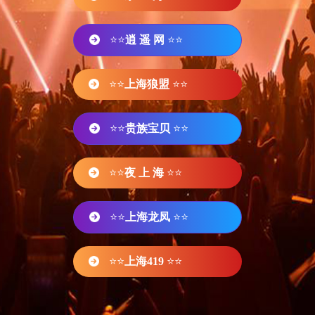
⭐⭐
逍 遥 网
⭐⭐
⭐⭐
上海狼盟
⭐⭐
⭐⭐
贵族宝贝
⭐⭐
⭐⭐
夜 上 海
⭐⭐
⭐⭐
上海龙凤
⭐⭐
⭐⭐
上海419
⭐⭐