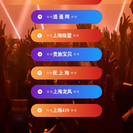
⭐⭐
逍 遥 网
⭐⭐
⭐⭐
上海狼盟
⭐⭐
⭐⭐
贵族宝贝
⭐⭐
⭐⭐
夜 上 海
⭐⭐
⭐⭐
上海龙凤
⭐⭐
⭐⭐
上海419
⭐⭐