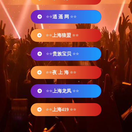
⭐⭐
逍 遥 网
⭐⭐
⭐⭐
上海狼盟
⭐⭐
⭐⭐
贵族宝贝
⭐⭐
⭐⭐
夜 上 海
⭐⭐
⭐⭐
上海龙凤
⭐⭐
⭐⭐
上海419
⭐⭐