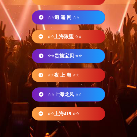
⭐⭐
逍 遥 网
⭐⭐
⭐⭐
上海狼盟
⭐⭐
⭐⭐
贵族宝贝
⭐⭐
⭐⭐
夜 上 海
⭐⭐
⭐⭐
上海龙凤
⭐⭐
⭐⭐
上海419
⭐⭐