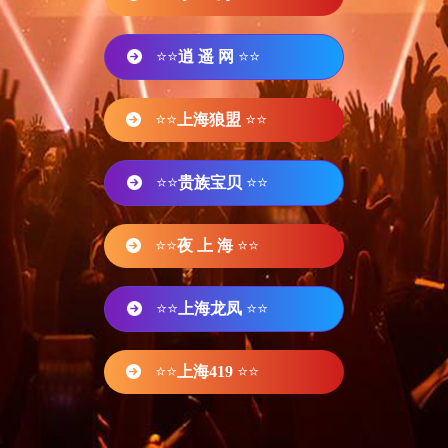
⭐⭐
逍 遥 网
⭐⭐
⭐⭐
上海狼盟
⭐⭐
⭐⭐
贵族宝贝
⭐⭐
⭐⭐
夜 上 海
⭐⭐
⭐⭐
上海龙凤
⭐⭐
⭐⭐
上海419
⭐⭐