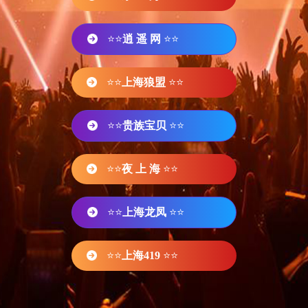
⭐⭐
逍 遥 网
⭐⭐
⭐⭐
上海狼盟
⭐⭐
⭐⭐
贵族宝贝
⭐⭐
⭐⭐
夜 上 海
⭐⭐
⭐⭐
上海龙凤
⭐⭐
⭐⭐
上海419
⭐⭐