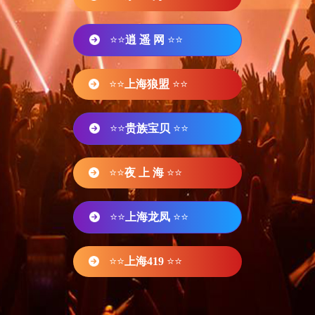
⭐⭐
逍 遥 网
⭐⭐
⭐⭐
上海狼盟
⭐⭐
⭐⭐
贵族宝贝
⭐⭐
⭐⭐
夜 上 海
⭐⭐
⭐⭐
上海龙凤
⭐⭐
⭐⭐
上海419
⭐⭐