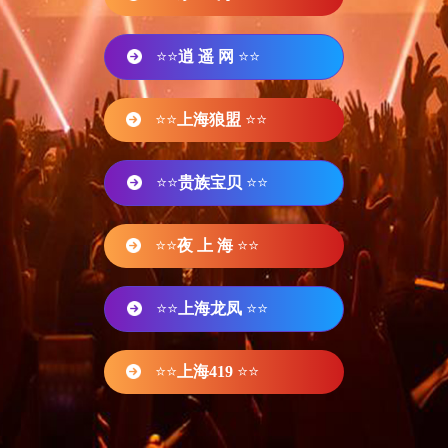
⭐⭐
逍 遥 网
⭐⭐
⭐⭐
上海狼盟
⭐⭐
⭐⭐
贵族宝贝
⭐⭐
⭐⭐
夜 上 海
⭐⭐
⭐⭐
上海龙凤
⭐⭐
⭐⭐
上海419
⭐⭐