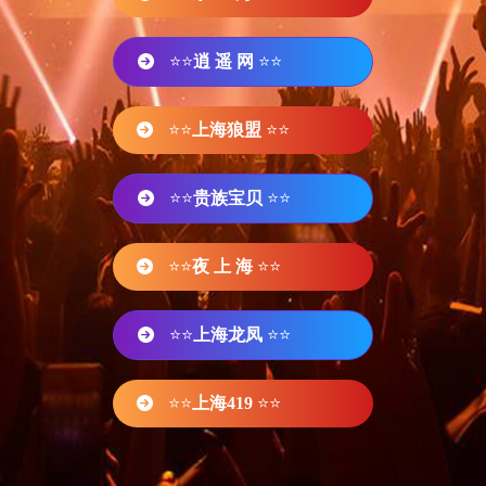
⭐⭐
逍 遥 网
⭐⭐
⭐⭐
上海狼盟
⭐⭐
⭐⭐
贵族宝贝
⭐⭐
⭐⭐
夜 上 海
⭐⭐
⭐⭐
上海龙凤
⭐⭐
⭐⭐
上海419
⭐⭐