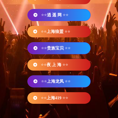
⭐⭐
逍 遥 网
⭐⭐
⭐⭐
上海狼盟
⭐⭐
⭐⭐
贵族宝贝
⭐⭐
⭐⭐
夜 上 海
⭐⭐
⭐⭐
上海龙凤
⭐⭐
⭐⭐
上海419
⭐⭐